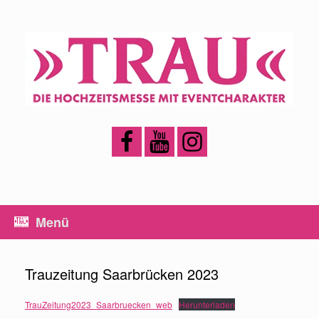
Zum
Inhalt
springen
Menü
Trauzeitung Saarbrücken 2023
TrauZeitung2023_Saarbruecken_web
Herunterladen